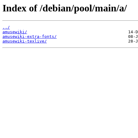
Index of /debian/pool/main/a/
../
amusewiki/
amusewiki-extra-fonts/
amusewiki-texlive/